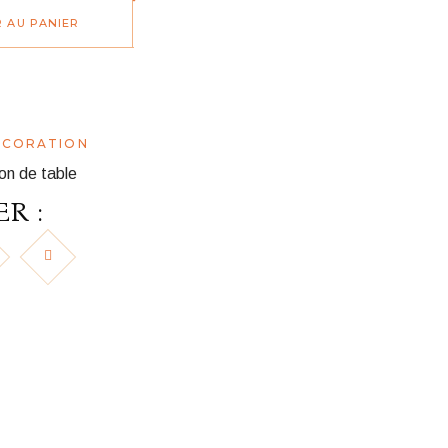
 AU PANIER
ÉCORATION
on de table
R :