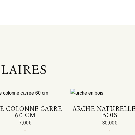
ILAIRES
SE COLONNE CARRE
ARCHE NATURELLE
60 CM
BOIS
7,00
€
30,00
€
Ce