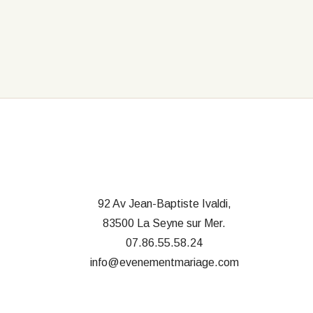
produit
a
plusieurs
variations.
Les
options
peuvent
être
choisies
sur
la
page
du
produit
92 Av Jean-Baptiste Ivaldi,
83500 La Seyne sur Mer.
07.86.55.58.24
info@evenementmariage.com