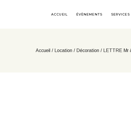
Aller
au
contenu
ACCUEIL
ÉVÈNEMENTS
SERVICES
Accueil
Location
Décoration
LETTRE Mr & 