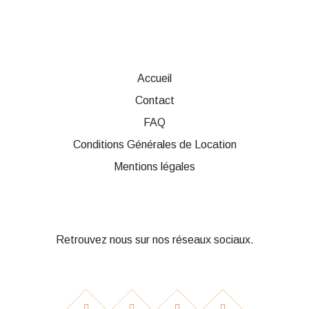
choisies
sur
la
page
du
produit
Accueil
Contact
FAQ
Conditions Générales de Location
Mentions légales
Retrouvez nous sur nos réseaux sociaux.