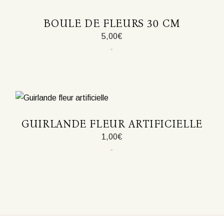
BOULE DE FLEURS 30 CM
5,00
€
Ce
produit
a
plusieurs
variations.
Les
options
peuvent
être
GUIRLANDE FLEUR ARTIFICIELLE
choisies
sur
1,00
€
la
page
Ce
du
produit
produit
a
plusieurs
variations.
Les
options
peuvent
être