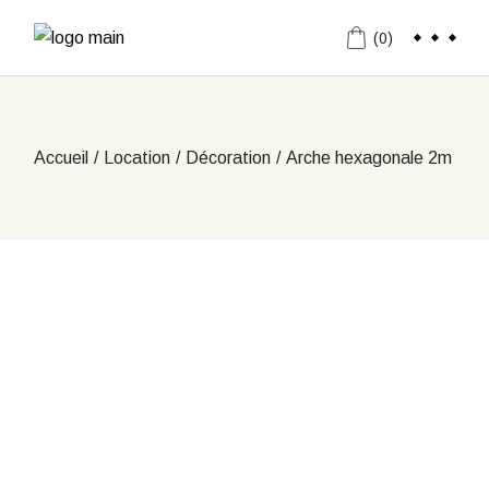
Aller
au
(0)
contenu
Accueil
Location
Décoration
Arche hexagonale 2m