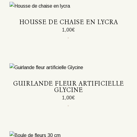
HOUSSE DE CHAISE EN LYCRA
1,00
€
Ce
produit
a
plusieurs
variations.
Les
options
peuvent
être
GUIRLANDE FLEUR ARTIFICIELLE
choisies
GLYCINE
sur
la
1,00
€
page
du
produit