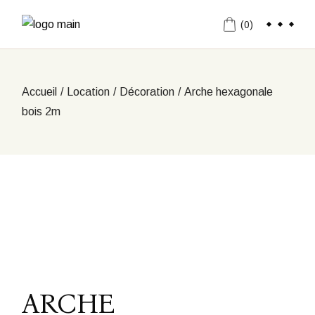
Aller
au
(0)
contenu
Accueil
Location
Décoration
Arche hexagonale
bois 2m
ARCHE