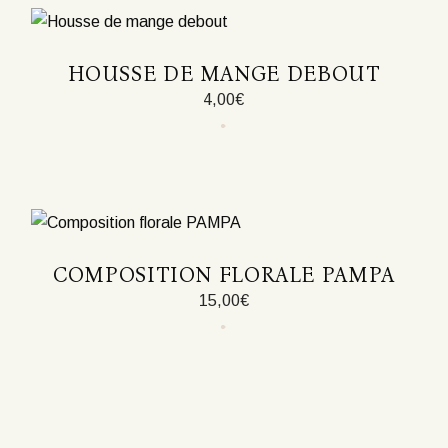
Les
options
peuvent
être
HOUSSE DE MANGE DEBOUT
choisies
sur
4,00
€
la
page
Ce
du
produit
produit
a
plusieurs
variations.
Les
options
peuvent
être
COMPOSITION FLORALE PAMPA
choisies
sur
15,00
€
la
page
du
produit