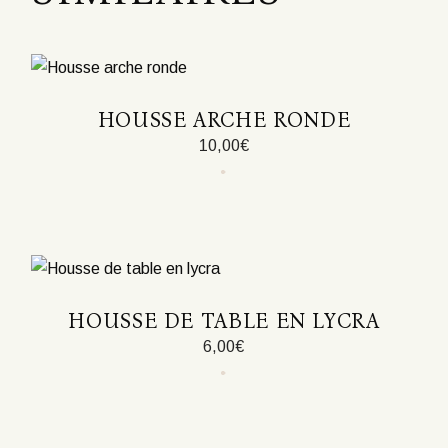
HOUSSE ARCHE RONDE
10,00
€
HOUSSE DE TABLE EN LYCRA
6,00
€
Ce
produit
a
plusieurs
variations.