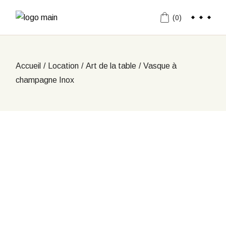
Aller
au
(0)
contenu
Accueil
Location
Art de la table
Vasque à
champagne Inox