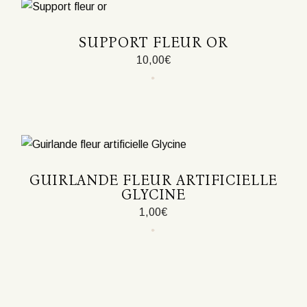
options
peuvent
être
SUPPORT FLEUR OR
choisies
sur
10,00
€
la
page
du
produit
GUIRLANDE FLEUR ARTIFICIELLE
GLYCINE
1,00
€