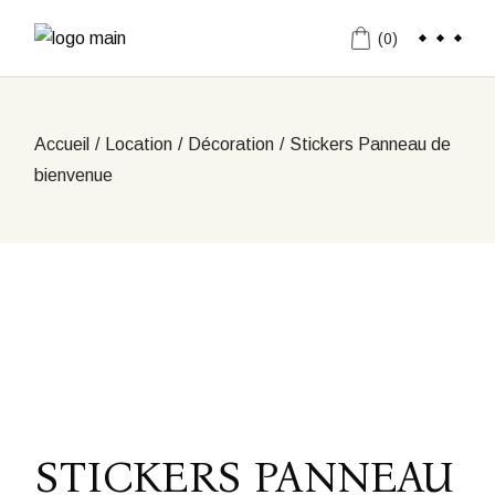
Aller
au
(0)
contenu
Accueil
Location
Décoration
Stickers Panneau de
bienvenue
STICKERS PANNEAU