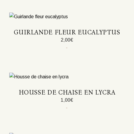
GUIRLANDE FLEUR EUCALYPTUS
2,00
€
HOUSSE DE CHAISE EN LYCRA
1,00
€
Ce
produit
a
plusieurs
variations.
Les