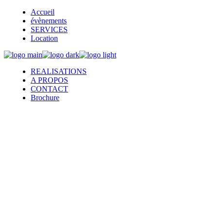
Aller
Accueil
au
évènements
contenu
SERVICES
Location
REALISATIONS
A PROPOS
CONTACT
Brochure