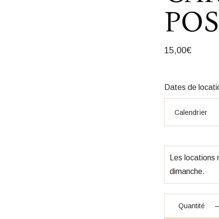
POS
15,00
€
Dates de locati
Les locations
dimanche.
quantité Present
Quantité