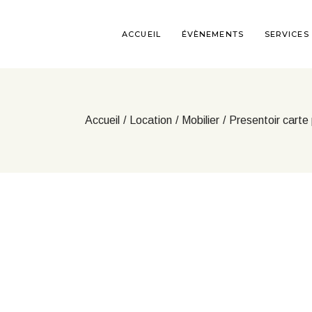
Aller
au
contenu
ACCUEIL
ÉVÈNEMENTS
SERVICES
Accueil
Location
Mobilier
Presentoir carte