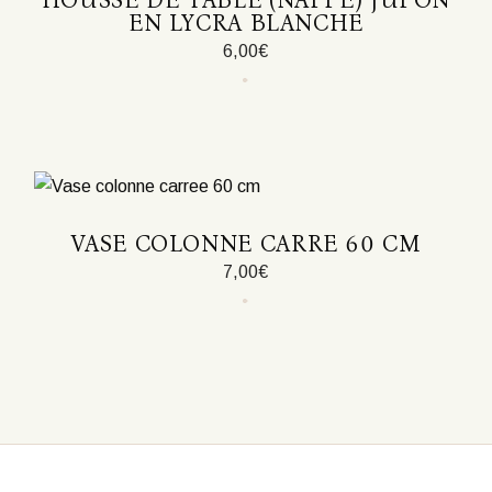
HOUSSE DE TABLE (NAPPE) JUPON
EN LYCRA BLANCHE
6,00
€
VASE COLONNE CARRE 60 CM
7,00
€
Ce
produit
a
plusieurs
variations.
Les
options
peuvent
être
choisies
sur