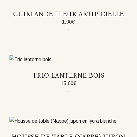
GUIRLANDE FLEUR ARTIFICIELLE
1,00
€
Ce
produit
a
plusieurs
variations.
Les
options
peuvent
être
TRIO LANTERNE BOIS
choisies
sur
15,00
€
la
page
du
produit