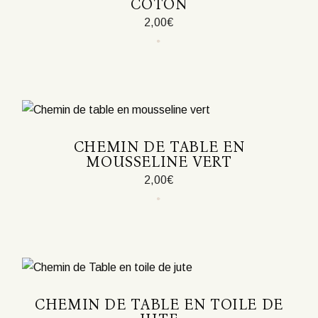
COTON
2,00
€
Ce
produit
a
plusieurs
variations.
Les
options
peuvent
être
CHEMIN DE TABLE EN
choisies
MOUSSELINE VERT
sur
la
2,00
€
page
du
produit
CHEMIN DE TABLE EN TOILE DE