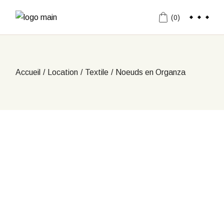
Aller
au
(0)
contenu
Accueil
Location
Textile
Noeuds en Organza