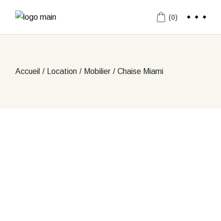
Aller
au
(0)
contenu
Accueil
Location
Mobilier
Chaise Miami