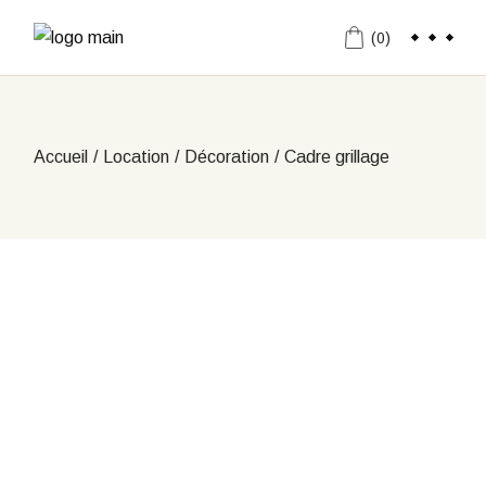
Aller
au
(0)
contenu
Accueil
Location
Décoration
Cadre grillage