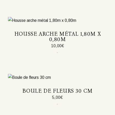
produit
HOUSSE ARCHE MÉTAL 1,80M X
0,80M
10,00
€
Ce
produit
a
plusieurs
variations.
Les
options
peuvent
être
BOULE DE FLEURS 30 CM
choisies
sur
5,00
€
la
page
Ce
du
produit
produit
a