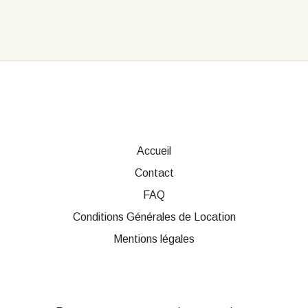
plusieurs
variations.
Les
options
peuvent
être
choisies
sur
la
page
du
produit
Accueil
Contact
FAQ
Conditions Générales de Location
Mentions légales