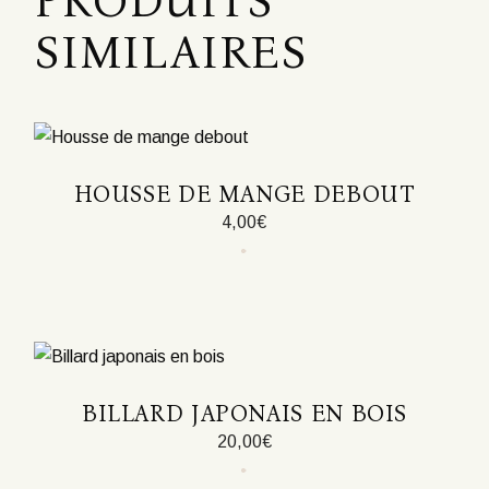
PRODUITS
SIMILAIRES
HOUSSE DE MANGE DEBOUT
4,00
€
Ce
produit
a
plusieurs
variations.
Les
options
peuvent
être
BILLARD JAPONAIS EN BOIS
choisies
sur
20,00
€
la
page
du