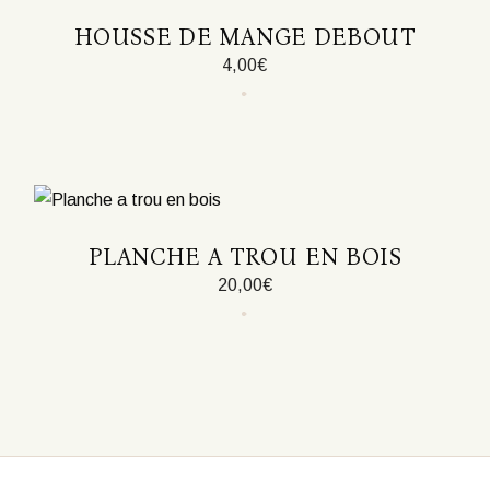
HOUSSE DE MANGE DEBOUT
4,00
€
Ce
produit
a
plusieurs
variations.
Les
options
peuvent
être
PLANCHE A TROU EN BOIS
choisies
sur
20,00
€
la
page
du
produit