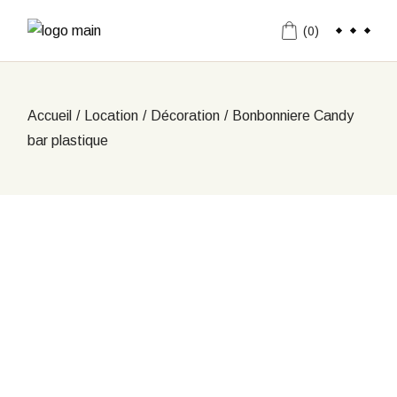
Aller
au
(0)
contenu
Accueil
Location
Décoration
Bonbonniere Candy
bar plastique