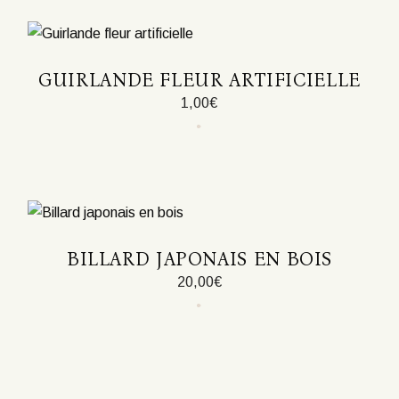
GUIRLANDE FLEUR ARTIFICIELLE
1,00
€
Ce
produit
a
plusieurs
variations.
Les
options
peuvent
être
BILLARD JAPONAIS EN BOIS
choisies
sur
20,00
€
la
page
du
produit